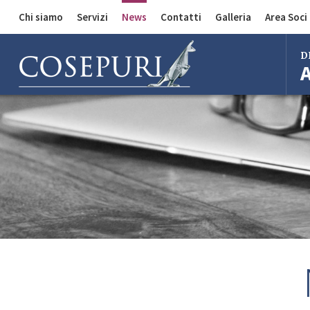
Chi siamo
Servizi
News
Contatti
Galleria
Area Soci
Comunicazioni
Divisione Auto
D
Divisione Merci
Divisione Bus
Bol
Mila
Rom
Fire
Imo
Ferr
Regg
Cent
Bol