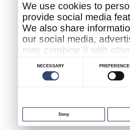
We use cookies to person
provide social media feat
We also share informatio
our social media, advert
may combine it with othe
to them or that they’ve c
Consent
NECESSARY
PREFERENCE
Selection
services.
Deny