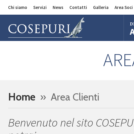
Chi siamo
Servizi
News
Contatti
Galleria
Area Soci
Comunicazioni
Divisione Auto
D
Divisione Merci
Divisione Bus
Bol
ARE
Mila
Rom
Fire
Imo
Home
» Area Clienti
Ferr
Regg
Benvenuto nel sito COSEPUR
Cent
Bol