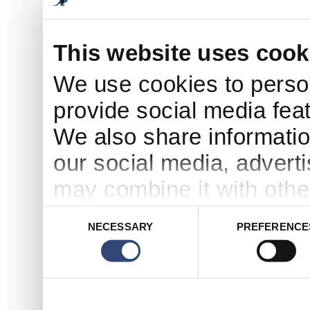
This website uses cook
We use cookies to person
provide social media feat
We also share informatio
our social media, advert
may combine it with othe
to them or that they’ve c
Consent
NECESSARY
PREFERENCE
Selection
services.