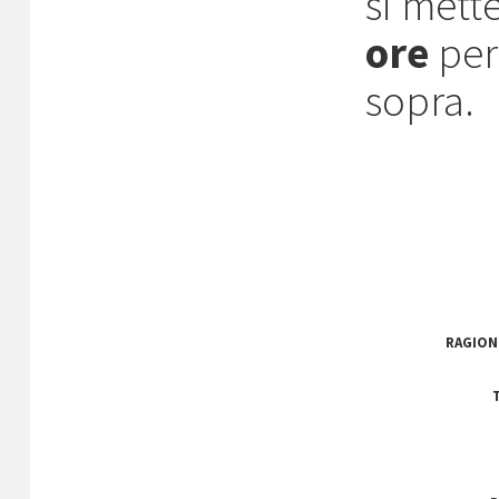
si mett
ore
per
sopra.
RAGION