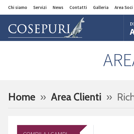
Chi siamo
Servizi
News
Contatti
Galleria
Area Soci
Comunicazioni
Divisione Auto
D
Divisione Merci
Divisione Bus
Bol
ARE
Mila
Rom
Fire
Imo
Home
»
Area Clienti
» Rich
Ferr
Regg
Cent
Bol