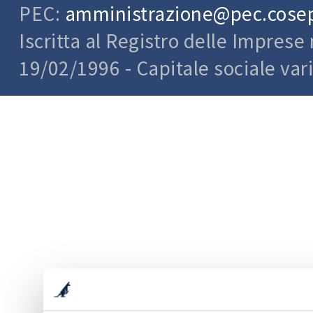
acquisis
PEC:
amministrazione@pec.cosepu
esercizi
Iscritta al Registro delle Impres
trasmiss
19/02/1996 - Capitale sociale var
di comun
Si tratt
per esse
ma che p
attraver
dati det
identific
In quest
indirizz