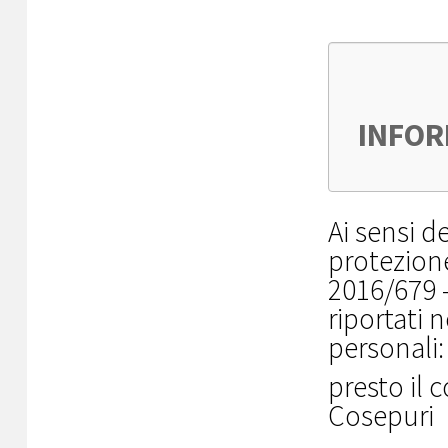
INFOR
AI SEN
Ai sensi d
protezion
Nella pr
2016/679 -
riportati 
a quanto
personali:
UE 2016/
presto il 
così com
Cosepuri
vengono 