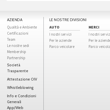
dei dati
occasion
AZIENDA
LE NOSTRE DIVISIONI
COSEPURI
Qualità e Ambiente
AUTO
MERCI
Certificazioni
I nostri servizi
I nostri serviz
entrerà 
Team
Per le aziende
Per le aziend
liceità,
Le nostre sedi
Parco veicolare
Parco veicol
Membership
seguenti
Partnership
Accesso 
Società
Trasparente
Gestione
Attestazione OIV
Iscrizio
Whistleblowing
promozi
Info e Condizioni
Registra
Generali
App/Web