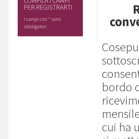
COMPILA I CAMPI
R
PER REGISTRARTI
conv
I campi con * sono
obbligatori
Cosepur
sottosc
consent
bordo d
ricevim
mensile 
cui ha 