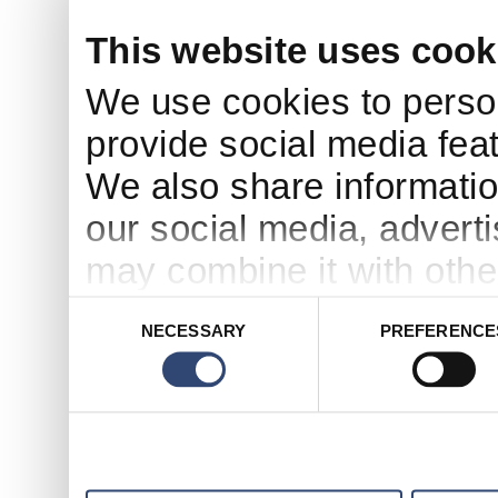
utilizzat
This website uses cook
gli indi
We use cookies to person
Identifie
provide social media feat
richiest
We also share informatio
richiest
our social media, advert
ottenuto
may combine it with othe
indicant
to them or that they’ve c
(buon fi
Consent
NECESSARY
PREFERENCE
Selection
services.
relativi
informat
Questi d
ricavar