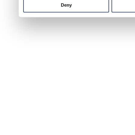
Deny
sull'uso
funzion
immedia
potrebbe
l'accert
reati in
Titolare
attuale, 
oltre i t
Dati fo
L'invio f