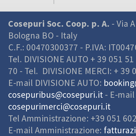
riservata
Registra
Cosepuri Soc. Coop. p. A.
- Via A
LUOGO 
Bologna BO - Italy
I tratta
C.F.: 00470300377 - P.IVA: IT004
present
Tel. DIVISIONE AUTO + 39 051 51 
presso l
70 - Tel. DIVISIONE MERCI: + 39 
presso l
servizio
E-mail DIVISIONE AUTO:
booking
CATEGO
cosepuribus@cosepuri.it
- E-mai
Dati di
cosepurimerci@cosepuri.it
I sistem
Tel Amministrazione: +39 051 60
prepost
E-mail Amministrazione:
fatturaz