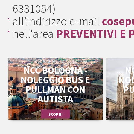
6331054)
all'indirizzo e-mail
cosep
nell'area
PREVENTIVI E 
DIVISIONE BUS BOLOGNA
NCC BOLOGNA -
N
NOLEGGIO BUS E
NOL
PULLMAN CON
P
AUTISTA
SCOPRI