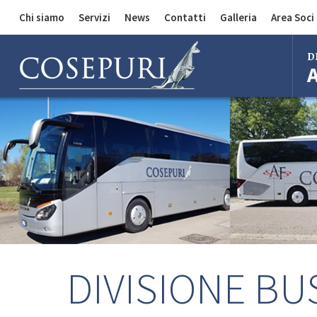
Chi siamo
Servizi
News
Contatti
Galleria
Area Soci
Comunicazioni
Divisione Auto
D
Divisione Merci
Divisione Bus
Bol
Mila
Rom
Fire
Imo
Ferr
DIVISIONE BU
Regg
Cent
Bol