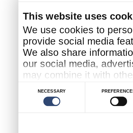
This website uses cook
We use cookies to person
provide social media feat
We also share informatio
our social media, advert
may combine it with othe
to them or that they’ve c
Consent
NECESSARY
PREFERENCE
Selection
services.