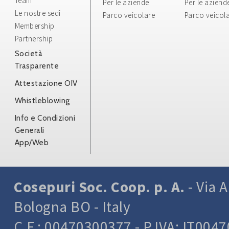
Team
Per le aziende
Per le aziend
Le nostre sedi
Parco veicolare
Parco veicol
Membership
Partnership
Società
Trasparente
Attestazione OIV
Whistleblowing
Info e Condizioni
Generali
App/Web
Cosepuri Soc. Coop. p. A.
- Via A
Bologna BO - Italy
C.F.: 00470300377 - P.IVA: IT004