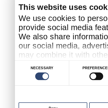
This website uses cook
We use cookies to person
provide social media feat
We also share informatio
our social media, advert
may combine it with othe
to them or that they’ve c
Consent
NECESSARY
PREFERENCE
Selection
services.