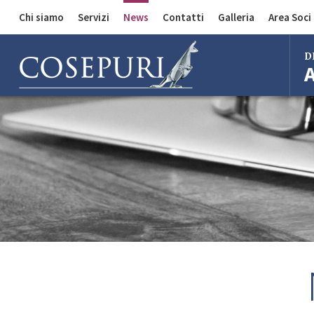
Chi siamo
Servizi
News
Contatti
Galleria
Area Soci
Comunicazioni
Divisione Auto
D
Divisione Merci
Divisione Bus
Bol
Mila
Rom
Fire
Imo
Ferr
Regg
Cent
Bol