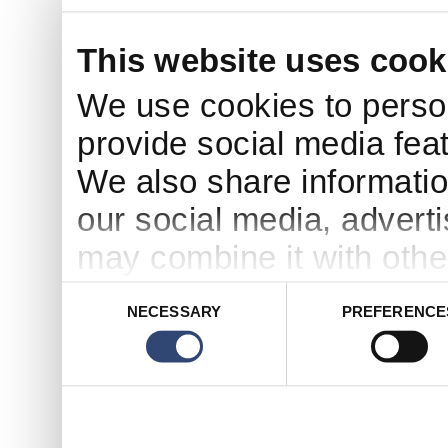
This website uses cook
We use cookies to person
provide social media feat
We also share informatio
our social media, advert
may combine it with othe
to them or that they’ve c
Consent
NECESSARY
PREFERENCE
Selection
services.