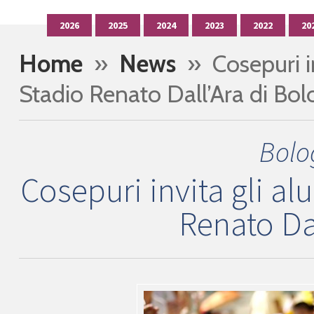
2026
2025
2024
2023
2022
20
Home
»
News
» Cosepuri inv
Stadio Renato Dall’Ara di Bo
Bolo
Cosepuri invita gli al
Renato Da