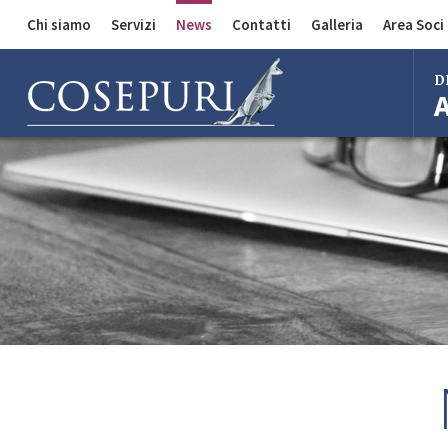
Chi siamo
Servizi
News
Contatti
Galleria
Area Soci
Comunicazioni
Divisione Auto
D
Divisione Merci
Divisione Bus
Bol
Mila
Rom
Fire
Imo
Ferr
Regg
Cent
Bol