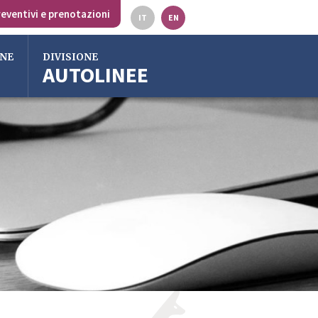
eventivi e prenotazioni
IT
EN
ONE
DIVISIONE
AUTOLINEE
lia
ss