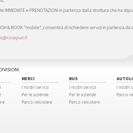
lic.
ste IMMEDIATE e PRENOTAZIONI in partenza dalla struttura che ha stip
 & BOOK “mobile”, consentirà di richiedere servizi in partenza da qua
fo@cosepuri.it
DIVISIONI
MERCI
BUS
AUTOLI
i
I nostri servizi
I nostri servizi
I nostri 
e
Per le aziende
Per le aziende
Parco ve
are
Parco veicolare
Parco veicolare