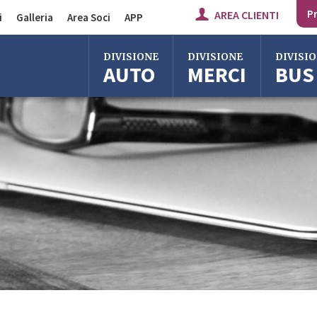
Pr
AREA CLIENTI
i
Galleria
Area Soci
APP
Divisione Auto
DIVISIONE
DIVISIONE
DIVISI
AUTO
MERCI
BUS
Divisione Merci
Divisione Bus
Bologna
Bologna
Bologna
Milano
Imola
Milano
Roma
Centergross
Roma
Bologna
Firenze
Firenze
Imola
Imola
Ferrara
Ferrara
Reggio Emilia
Reggio Emi
Centergross
Centergro
Bologna
Bologna