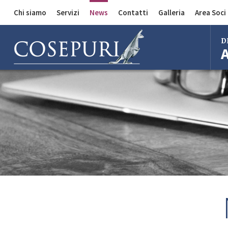
Chi siamo
Servizi
News
Contatti
Galleria
Area Soci
Comunicazioni
Divisione Auto
D
Divisione Merci
Divisione Bus
Bol
Mila
Rom
Fire
Imo
Ferr
Regg
Cent
Bol