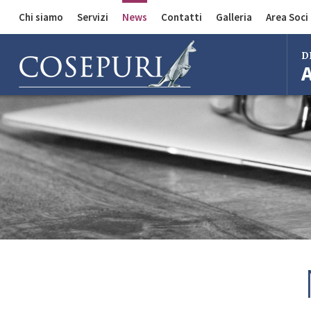
Chi siamo
Servizi
News
Contatti
Galleria
Area Soci
Comunicazioni
Divisione Auto
D
Divisione Merci
Divisione Bus
Bol
Mila
Rom
Fire
Imo
Ferr
Regg
Cent
Bol