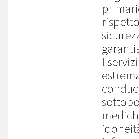
primari
rispett
sicurez
garanti
I servi
estrema
conduce
sottopos
mediche
idoneit