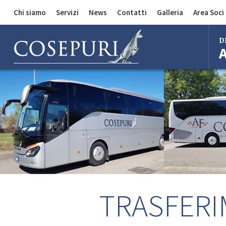
Chi siamo
Servizi
News
Contatti
Galleria
Area Soci
Comunicazioni
Divisione Auto
D
Divisione Merci
Divisione Bus
Bol
Mila
Rom
Fire
Imo
Ferr
TRASFERI
Regg
Cent
Bol