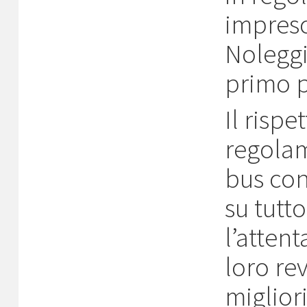
impresc
Noleggi
primo p
Il risp
regolam
bus co
su tutto
l’atten
loro rev
miglior