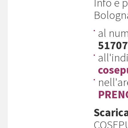
Info e 
Bologn
al num
51707
all'ind
cosep
nell'a
PREN
Scaric
COSEPUR