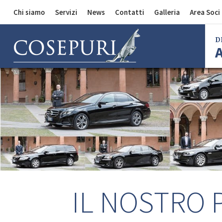
Chi siamo
Servizi
News
Contatti
Galleria
Area Soci
Comunicazioni
Divisione Auto
D
Divisione Merci
Divisione Bus
Bol
Mila
Rom
Fire
Imo
Ferr
IL NOSTRO 
Regg
Cent
Bol