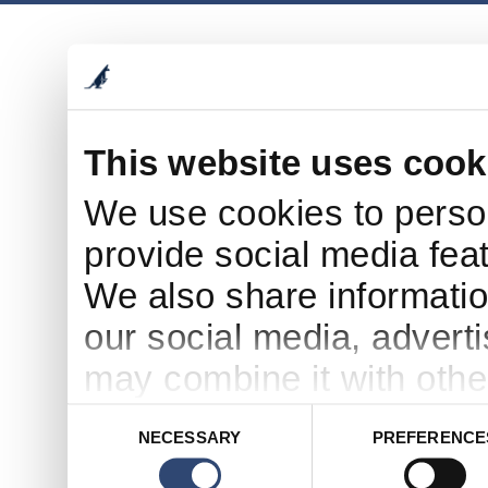
This website uses cook
We use cookies to person
provide social media feat
We also share informatio
our social media, advert
may combine it with othe
to them or that they’ve c
Consent
NECESSARY
PREFERENCE
Selection
services.