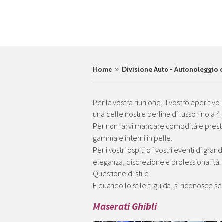
Home
»
Divisione Auto - Autonoleggio
Per la vostra riunione, il vostro aperitiv
una delle nostre berline di lusso fino a 4
Per non farvi mancare comodità e prestig
gamma e interni in pelle.
Per i vostri ospiti o i vostri eventi di 
eleganza, discrezione e professionalità.
Questione di stile.
E quando lo stile ti guida, si riconosce 
Maserati Ghibli