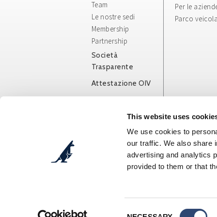
Team
Per le aziend
Le nostre sedi
Parco veicol
Membership
Partnership
Società
Trasparente
Attestazione OIV
Whistleblowing
Info e Condizioni
This website uses cookie
Generali
We use cookies to personal
App/Web
our traffic. We also share 
advertising and analytics 
provided to them or that th
Cosepuri Soc. Coop. p. A.
- Via Augusto Pollast
C.F.: 00470300377 - P.IVA: IT00470300377 - SDI:
Tel. DIVISIONE AUTO + 39 051 51 90 90 - Tel. DIV
E-mail DIVISIONE AUTO:
booking@cosepuri.it
-
Tel Amministrazione: +39 051 6029999 - Fax: +
Consent
E-mail Amministrazione:
fatturazione@cosepur
NECESSARY