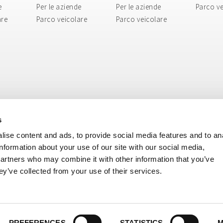
e
Per le aziende
Per le aziende
Parco ve
are
Parco veicolare
Parco veicolare
s
ise content and ads, to provide social media features and to an
information about your use of our site with our social media,
partners who may combine it with other information that you’ve
ey’ve collected from your use of their services.
ri, 8 - 40138 Bologna BO - Italy
 USAL8PV
ISIONE BUS: + 39 051 51 70 70 - Tel. DIVISIONE MERCI: + 39 051 51 80 80
 E-mail DIVISIONE BUS:
cosepuribus@cosepuri.it
- E-mail DIVISIONE MERCI:
cosepu
39 051 6330940
i.it
-
cosepuri@cosepuri.it
- PEC:
amministrazione@pec.cosepuri.it
PREFERENCES
STATISTICS
M