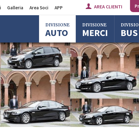
Pr
AREA CLIENTI
i
Galleria
Area Soci
APP
Divisione Auto
DIVISIONE
DIVISIONE
DIVISI
AUTO
MERCI
BUS
Divisione Merci
Divisione Bus
Bologna
Bologna
Bologna
Milano
Imola
Milano
Roma
Centergross
Roma
Bologna
Firenze
Firenze
Imola
Imola
Ferrara
Ferrara
Reggio Emilia
Reggio Emi
Centergross
Centergro
Bologna
Bologna