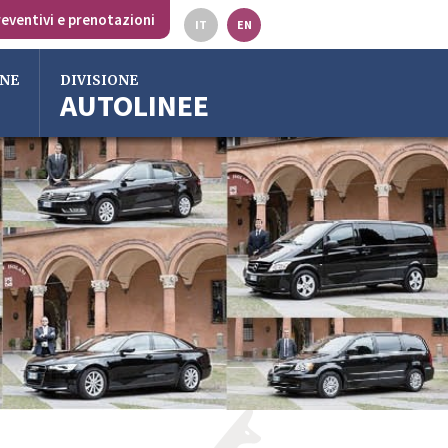
eventivi e prenotazioni
IT
EN
ONE
DIVISIONE
AUTOLINEE
lia
ss