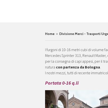
Home
»
Divisione Merci - Trasporti Ur
I furgoni di 10-16 metri cubi di volume f
Mercedes Sprinter 313, Renault Master, ec
per la consegna di capi appesi, per il tr
natura
con partenza da Bologna
.
I nostri mezzi, tutti di recente immatrico
Portata 0-16 q.li