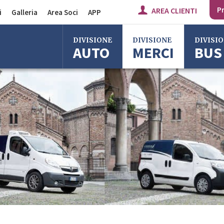
Pr
AREA CLIENTI
i
Galleria
Area Soci
APP
Divisione Auto
DIVISIONE
DIVISIONE
DIVISI
AUTO
MERCI
BUS
Divisione Merci
Divisione Bus
Bologna
Bologna
Bologna
Milano
Imola
Milano
Roma
Centergross
Roma
Bologna
Firenze
Firenze
Imola
Imola
Ferrara
Ferrara
Reggio Emilia
Reggio Emi
Centergross
Centergro
Bologna
Bologna