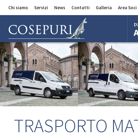
Chi siamo
Servizi
News
Contatti
Galleria
Area Soci
Comunicazioni
Divisione Auto
D
Divisione Merci
Divisione Bus
Bol
Mila
Rom
Fire
Imo
Ferr
TRASPORTO MAT
Regg
Cent
Bol