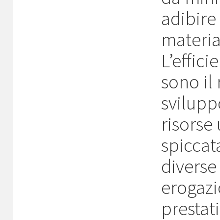
adibire 
materia
L’effici
sono il 
svilupp
risorse
spiccat
diverse
erogazi
prestati