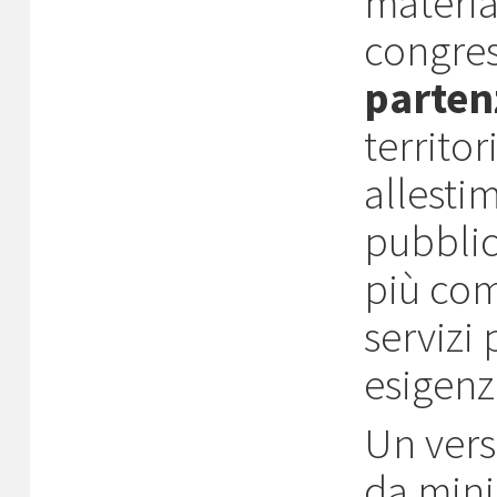
materia
congres
parten
territo
allesti
pubblic
più com
servizi 
esigenz
Un vers
da mini