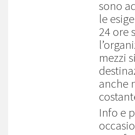
sono ad
le esig
24 ore 
l’organ
mezzi s
destina
anche n
costant
Info e p
occasio