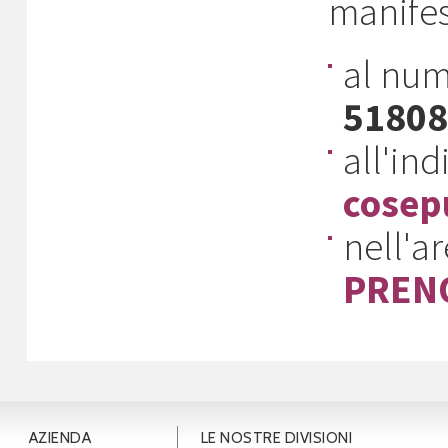
manifest
al num
51808
all'ind
cosep
nell'a
PREN
AZIENDA
LE NOSTRE DIVISIONI