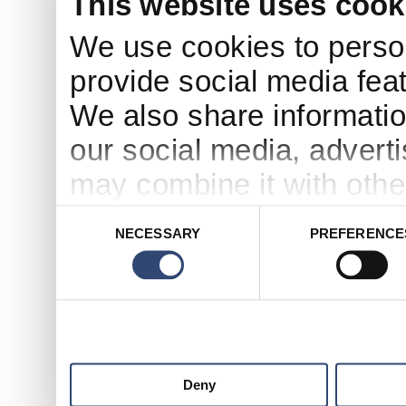
This website uses cook
We use cookies to person
provide social media feat
We also share informatio
our social media, advert
may combine it with othe
to them or that they’ve c
Consent
NECESSARY
PREFERENCE
Selection
services.
Deny