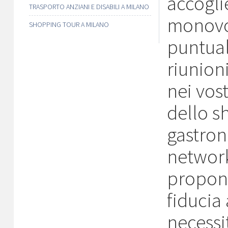
accogli
TRASPORTO ANZIANI E DISABILI A MILANO
monovo
SHOPPING TOUR A MILANO
puntual
riunion
nei vost
dello s
gastron
network
propone
fiducia
necessi