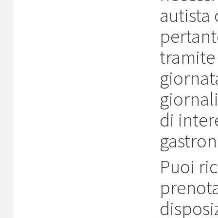
autista
pertant
tramite
giornata
giornali
di inter
gastrono
Puoi ri
prenota
disposi