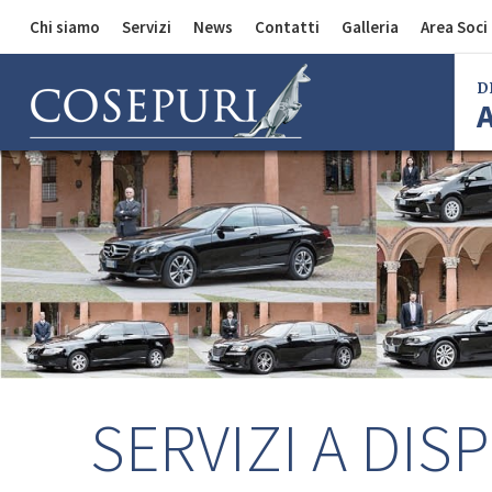
Chi siamo
Servizi
News
Contatti
Galleria
Area Soci
Comunicazioni
Divisione Auto
D
Divisione Merci
Divisione Bus
Bol
Mila
Rom
Fire
Imo
Ferr
SERVIZI A DIS
Regg
Cent
Bol