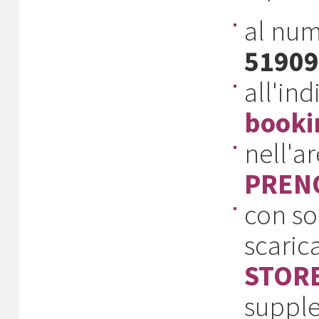
al num
51909
all'ind
booki
nell'a
PREN
con so
scaric
STOR
supple