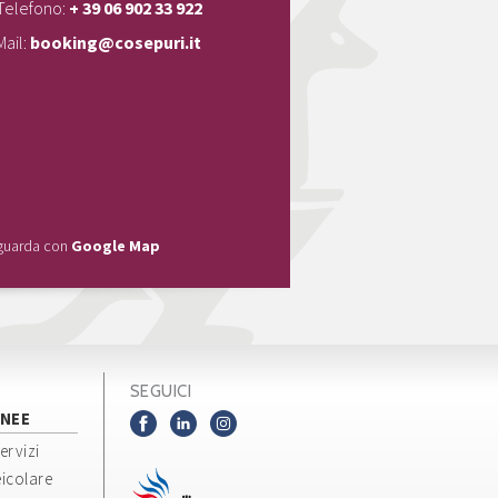
Telefono:
+ 39 06 902 33 922
Mail:
booking@cosepuri.it
guarda con
Google Map
SEGUICI
NEE
servizi
icolare