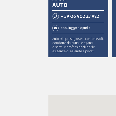
DIVISIONE
AUTO
+ 39 06 902 33 922
booking@cosepuri.it
Auto blu prestigiose e confortevoli,
condotte da autisti eleganti,
discreti e professionali per le
esigenze di aziende e privati