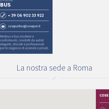
DIVISIONE
BUS
+ 39 06 902 33 922
cosepuribus@cosepuri.it
Minibus e bus moderni e
confortevoli, condotti da autisti
eleganti, discreti e professionali
per le esigenze di aziende e privati.
La nostra sede a Roma
COSE