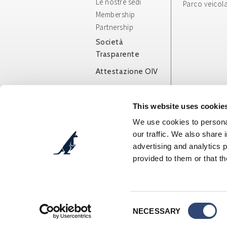
Le nostre sedi
Parco veicol
Membership
Partnership
Società
Trasparente
Attestazione OIV
Whistleblowing
Info e Condizioni
This website uses cookie
Generali
We use cookies to personal
App/Web
our traffic. We also share 
advertising and analytics 
provided to them or that th
Cosepuri Soc. Coop. p. A.
- Via Augusto Pollast
C.F.: 00470300377 - P.IVA: IT00470300377 - SDI:
Tel. DIVISIONE AUTO + 39 051 51 90 90 - Tel. DIV
E-mail DIVISIONE AUTO:
booking@cosepuri.it
-
Tel Amministrazione: +39 051 6029999 - Fax: +
Consent
E-mail Amministrazione:
fatturazione@cosepur
NECESSARY
Selection
Iscritta al Registro delle Imprese n.0047030037