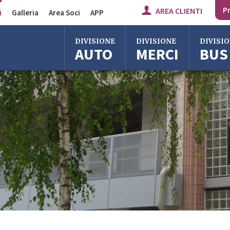
Pr
AREA CLIENTI
i
Galleria
Area Soci
APP
Divisione Auto
DIVISIONE
DIVISIONE
DIVISI
AUTO
MERCI
BUS
Divisione Merci
Divisione Bus
Bologna
Bologna
Bologna
Milano
Imola
Milano
Roma
Centergross
Roma
Bologna
Firenze
Firenze
Imola
Imola
Ferrara
Ferrara
Reggio Emilia
Reggio Emi
Centergross
Centergro
Bologna
Bologna