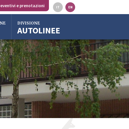
eventivi e prenotazioni
IT
EN
ONE
DIVISIONE
AUTOLINEE
lia
ss