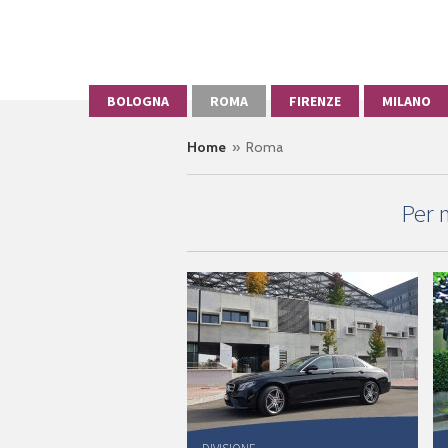
BOLOGNA
ROMA
FIRENZE
MILANO
Home
» Roma
Per 