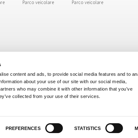
are
Parco veicolare
Parco veicolare
s
ise content and ads, to provide social media features and to an
information about your use of our site with our social media,
partners who may combine it with other information that you’ve
ey’ve collected from your use of their services.
ri, 8 - 40138 Bologna BO - Italy
 USAL8PV
ISIONE BUS: + 39 051 51 70 70 - Tel. DIVISIONE MERCI: + 39 051 51 80 80
 E-mail DIVISIONE BUS:
cosepuribus@cosepuri.it
- E-mail DIVISIONE MERCI:
cosepu
39 051 6330940
i.it
-
cosepuri@cosepuri.it
- PEC:
amministrazione@pec.cosepuri.it
PREFERENCES
STATISTICS
M
7 c/o CCIAA di Bologna dal 19/02/1996 - Capitale sociale variabile